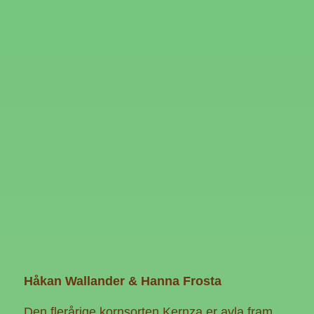
Håkan Wallander
& Hanna Frosta
Den flerårige kornsorten Kernza er avla fram