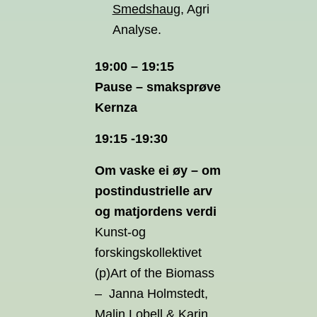
Smedshaug
, Agri
Analyse.
19:00 – 19:15
Pause – smaksprøve
Kernza
19:15 -19:30
Om vaske ei øy – om
postindustrielle arv
og matjordens verdi
Kunst-og
forskingskollektivet
(p)Art of the Biomass
– Janna Holmstedt,
Malin Lobell & Karin