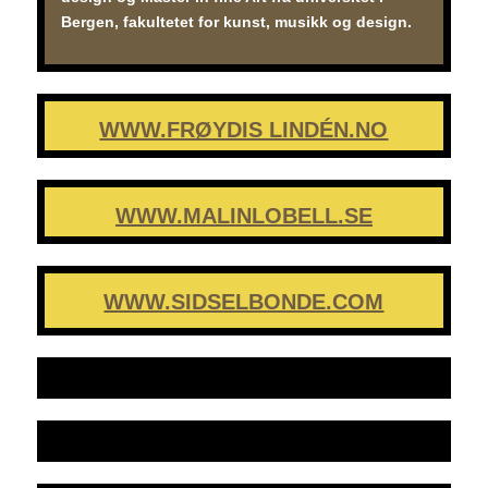
Bergen, fakultetet for kunst, musikk og design.
WWW.FRØYDIS LINDÉN.NO
WWW.MALINLOBELL.SE
WWW.SIDSELBONDE.COM