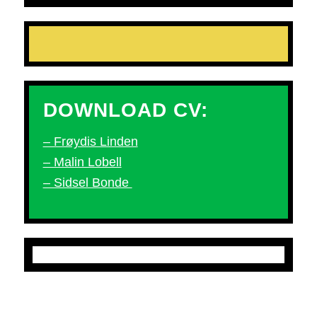
DOWNLOAD CV:
– Frøydis Linden
– Malin Lobell
– Sidsel Bonde